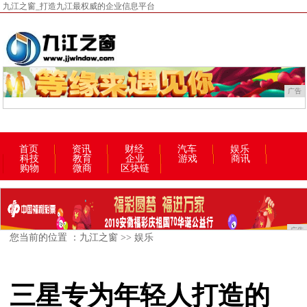
九江之窗_打造九江最权威的企业信息平台
广告
首页
资讯
财经
汽车
娱乐
科技
教育
企业
游戏
商讯
购物
微商
区块链
广告
您当前的位置 ：
九江之窗
>>
娱乐
三星专为年轻人打造的