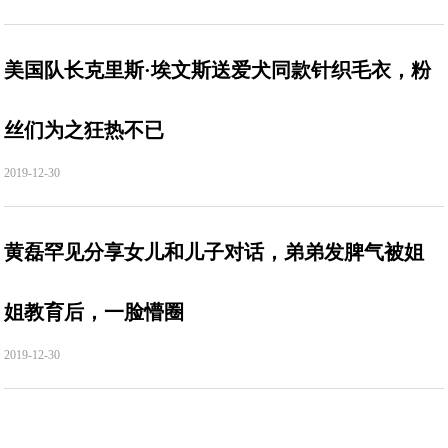
美国队长克里斯·埃文斯送爱犬同款针织毛衣，粉
丝们为之狂热不已
2019-12-30
黄磊罕见分享女儿和儿子对话，弟弟发脾气被姐
姐教育后，一脸懵圈
2019-12-30