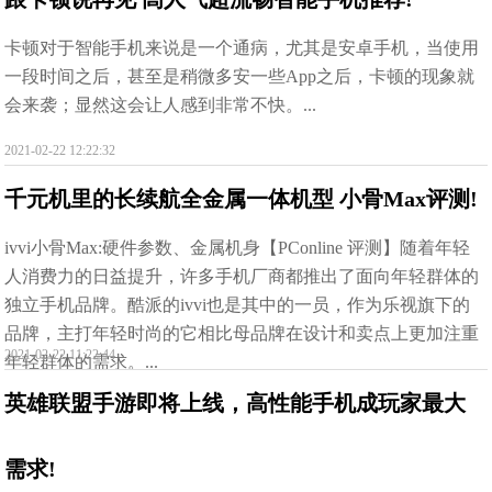
卡顿对于智能手机来说是一个通病，尤其是安卓手机，当使用
一段时间之后，甚至是稍微多安一些App之后，卡顿的现象就
会来袭；显然这会让人感到非常不快。...
2021-02-22 12:22:32
千元机里的长续航全金属一体机型 小骨Max评测!
ivvi小骨Max:硬件参数、金属机身【PConline 评测】随着年轻
人消费力的日益提升，许多手机厂商都推出了面向年轻群体的
独立手机品牌。酷派的ivvi也是其中的一员，作为乐视旗下的
品牌，主打年轻时尚的它相比母品牌在设计和卖点上更加注重
2021-02-22 11:22:44
年轻群体的需求。...
英雄联盟手游即将上线，高性能手机成玩家最大
需求!