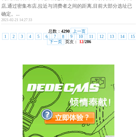
店,通过密集布店,拉近与消费者之间的距离,目前大部分选址已
确定。...
2021-02-21 14:27:33
总数：
4290
上一页
1
2
3
4
5
6
7
8
9
10
11
12
13
14
15
下一页
页次：
12
/286