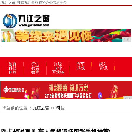
九江之窗_打造九江最权威的企业信息平台
广告
首页
资讯
财经
汽车
娱乐
科技
教育
企业
游戏
商讯
购物
微商
区块链
广告
您当前的位置 ：
九江之窗
>>
科技
跟卡顿说再见 高人气超流畅智能手机推荐!