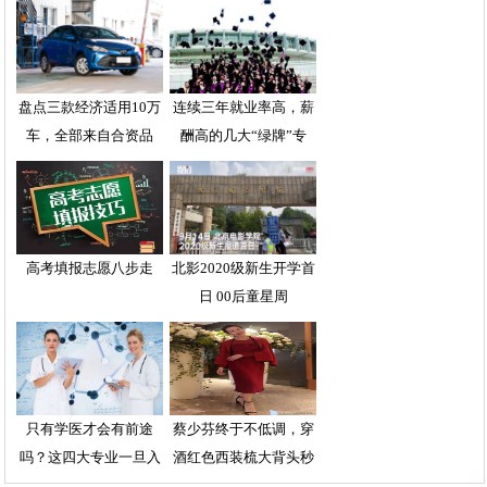
盘点三款经济适用10万
连续三年就业率高，薪
车，全部来自合资品
酬高的几大“绿牌”专
高考填报志愿八步走
北影2020级新生开学首
日 00后童星周
只有学医才会有前途
蔡少芬终于不低调，穿
吗？这四大专业一旦入
酒红色西装梳大背头秒
坑